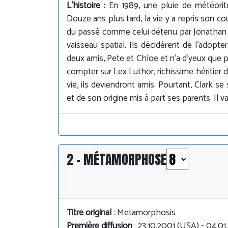
L'histoire :
En 1989, une pluie de météorite
Douze ans plus tard, la vie y a repris son c
du passé comme celui détenu par Jonathan e
vaisseau spatial. Ils décidèrent de l'adopte
deux amis, Pete et Chloe et n'a d'yeux que 
compter sur Lex Luthor, richissime héritier de
vie, ils deviendront amis. Pourtant, Clark s
et de son origine mis à part ses parents. Il va
2 - MÉTAMORPHOSE
Titre original
: Metamorphosis
Première diffusion
: 23.10.2001 (USA) - 04.