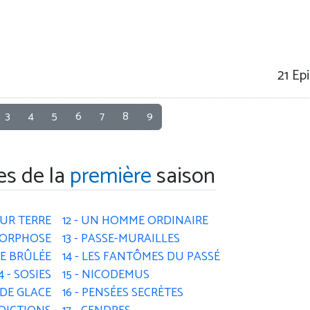
21
Epi
3
4
5
6
7
8
9
es de la
première
saison
SUR TERRE
12 - UN HOMME ORDINAIRE
MORPHOSE
13 - PASSE-MURAILLES
TE BRÛLÉE
14 - LES FANTÔMES DU PASSÉ
4 - SOSIES
15 - NICODEMUS
 DE GLACE
16 - PENSÉES SECRÈTES