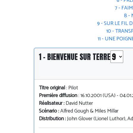
6 - PR
7 - FAI
8 -
9 - SUR LE FIL
10 - TRAN
11 - UNE POIGN
1 - BIENVENUE SUR TERRE
Titre original
: Pilot
Première diffusion
: 16.10.2001 (USA) - 04.0
Réalisateur :
David Nutter
Scénario :
Alfred Gough & Miles Millar
Distribution :
John Glover (Lionel Luthor), 