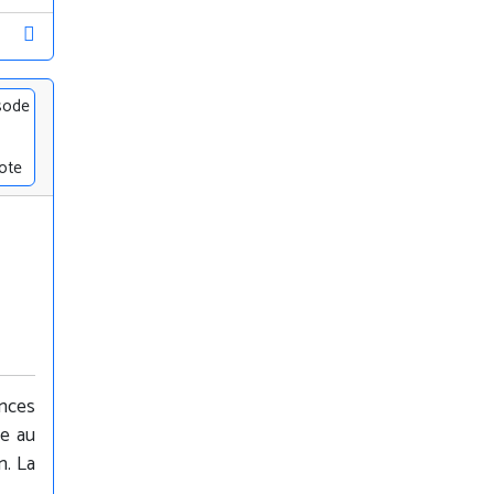
sode
ote
ances
le au
n. La