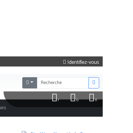
Identifiez-vous
1
0
11
ques