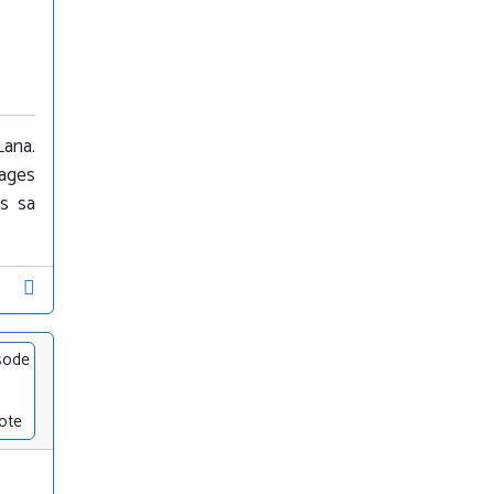
Lana.
cages
ns sa
sode
ote