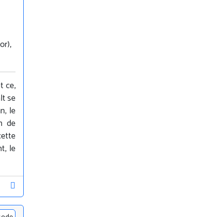
or),
t ce,
lt se
n, le
en de
cette
t, le