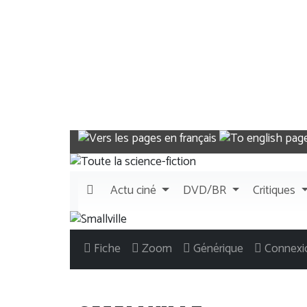
Actu
ciné
DVD/BR
Critiques
Fiche
Zoom
Générique
Connexi