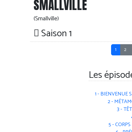
SMALLVILLE
(Smallville)
Saison 1
1
2
Les épisod
1 - BIENVENUE 
2 - MÉTA
3 - TÊ
5 - CORPS