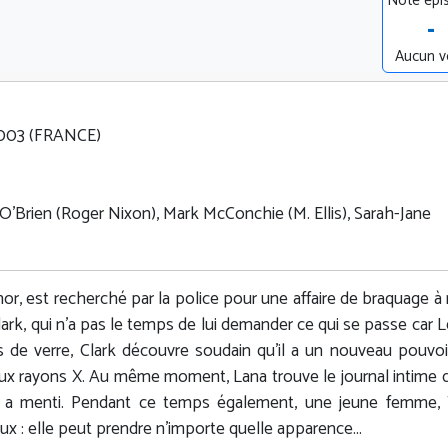
Note épi
-
Aucun v
.2003 (FRANCE)
 O'Brien (Roger Nixon), Mark McConchie (M. Ellis), Sarah-Jane
hor, est recherché par la police pour une affaire de braquage à
lark, qui n'a pas le temps de lui demander ce qui se passe car L
is de verre, Clark découvre soudain qu'il a un nouveau pouvoi
ce aux rayons X. Au même moment, Lana trouve le journal intime 
 a menti. Pendant ce temps également, une jeune femme, T
ux : elle peut prendre n'importe quelle apparence...