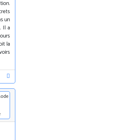
tion.
crets
ns un
 Il a
jours
it la
voirs
sode
e