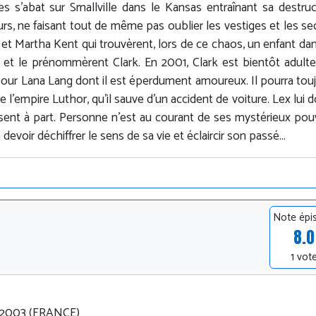
s s'abat sur Smallville dans le Kansas entraînant sa destruc
ours, ne faisant tout de même pas oublier les vestiges et les se
t Martha Kent qui trouvèrent, lors de ce chaos, un enfant da
r et le prénommèrent Clark. En 2001, Clark est bientôt adulte.
pour Lana Lang dont il est éperdument amoureux. Il pourra tou
 l'empire Luthor, qu'il sauve d'un accident de voiture. Lex lui do
e sent à part. Personne n'est au courant de ses mystérieux pou
 devoir déchiffrer le sens de sa vie et éclaircir son passé...
Note épi
8.0
1 vot
01.2003 (FRANCE)