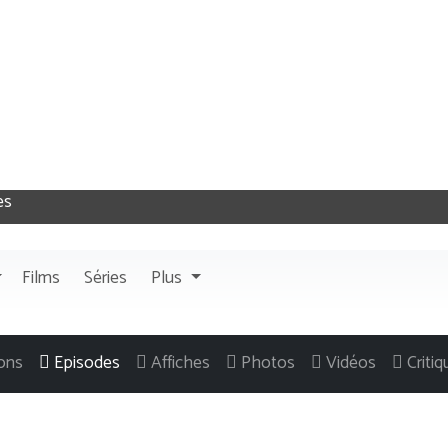
Films
Séries
Plus
ons
Episodes
Affiches
Photos
Vidéos
Criti