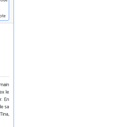
sode
ote
 main
ex le
r. En
de sa
ina,