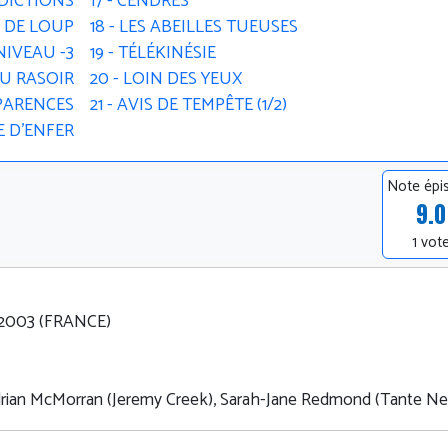
ÉDICTIONS
17 - CENDRES
M DE LOUP
18 - LES ABEILLES TUEUSES
 NIVEAU -3
19 - TÉLÉKINÉSIE
 DU RASOIR
20 - LOIN DES YEUX
SPARENCES
21 - AVIS DE TEMPÊTE (1/2)
E D'ENFER
Note épi
9.0
1 vot
1.2003 (FRANCE)
Adrian McMorran (Jeremy Creek), Sarah-Jane Redmond (Tante Nel