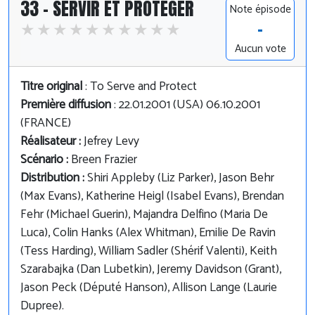
33 - SERVIR ET PROTÉGER
Note épisode
-
Aucun vote
Titre original
: To Serve and Protect
Première diffusion
: 22.01.2001 (USA) 06.10.2001
(FRANCE)
Réalisateur :
Jefrey Levy
Scénario :
Breen Frazier
Distribution :
Shiri Appleby (Liz Parker), Jason Behr
(Max Evans), Katherine Heigl (Isabel Evans), Brendan
Fehr (Michael Guerin), Majandra Delfino (Maria De
Luca), Colin Hanks (Alex Whitman), Emilie De Ravin
(Tess Harding), William Sadler (Shérif Valenti), Keith
Szarabajka (Dan Lubetkin), Jeremy Davidson (Grant),
Jason Peck (Député Hanson), Allison Lange (Laurie
Dupree).