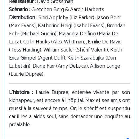
Réalisateur :
David Grossman
Scénario :
Gretchen Berg & Aaron Harberts
Distribution :
Shiri Appleby (Liz Parker), Jason Behr
(Max Evans), Katherine Heigl (Isabel Evans), Brendan
Fehr (Michael Guerin), Majandra Delfino (Maria De
Luca), Colin Hanks (Alex Whitman), Emilie De Ravin
(Tess Harding), William Sadler (Shérif Valenti), Keith
Erica Gimpel (Agent Duff), Keith Szarabajka (Dan
Lubetkin), Diane Farr (Amy DeLuca), Allison Lange
(Laurie Dupree).
L'histoire :
Laurie Dupree, enterrée vivante par son
kidnappeur, est encore à l'hôpital. Max et ses amis ont
réussi à la sauver à temps. Or, le shériff est suspendu
car il les a aidés seul, sans demander une enquête au
préalable.