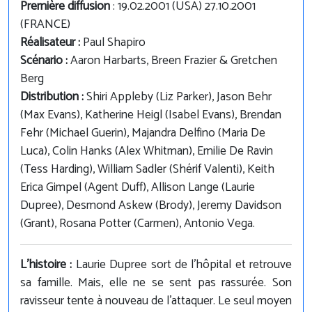
Première diffusion
: 19.02.2001 (USA) 27.10.2001
(FRANCE)
Réalisateur :
Paul Shapiro
Scénario :
Aaron Harbarts, Breen Frazier & Gretchen
Berg
Distribution :
Shiri Appleby (Liz Parker), Jason Behr
(Max Evans), Katherine Heigl (Isabel Evans), Brendan
Fehr (Michael Guerin), Majandra Delfino (Maria De
Luca), Colin Hanks (Alex Whitman), Emilie De Ravin
(Tess Harding), William Sadler (Shérif Valenti), Keith
Erica Gimpel (Agent Duff), Allison Lange (Laurie
Dupree), Desmond Askew (Brody), Jeremy Davidson
(Grant), Rosana Potter (Carmen), Antonio Vega.
L'histoire :
Laurie Dupree sort de l'hôpital et retrouve
sa famille. Mais, elle ne se sent pas rassurée. Son
ravisseur tente à nouveau de l'attaquer. Le seul moyen