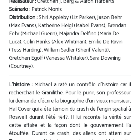
Réalisateur :
Gretchen J. Berg & Aaron Harberts
Scénario :
Patrick Norris
Distribution :
Shiri Appleby (Liz Parker), Jason Behr
(Max Evans), Katherine Heigl (Isabel Evans), Brendan
Fehr (Michael Guerin), Majandra Delfino (Maria De
Luca), Colin Hanks (Alex Whitman), Emilie De Ravin
(Tess Harding), William Sadler (Shérif Valenti),
Gretchen Egolf (Vanessa Whitaker), Sara Downing
(Courtney).
L'histoire :
Michael a raté un contrôle d'histoire car il
recherchait le Granilithe. Pour le punir, son professeur
lui demande d'écrire la biographie d’un vieux monsieur,
Hal Cover qui a été témoin du crash de l'engin spatial à
Roswell durant l'été 1947. Il lui raconte la vérité sur
cette affaire et la façon dont le gouvernement l'a
étouffée. Durant ce crash, des aliens ont atterri sur