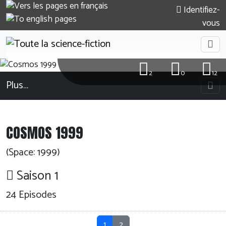
Identifiez-
vous
2
0
12
Plus…
COSMOS 1999
(Space: 1999)
Saison 1
24
Episodes
1
2