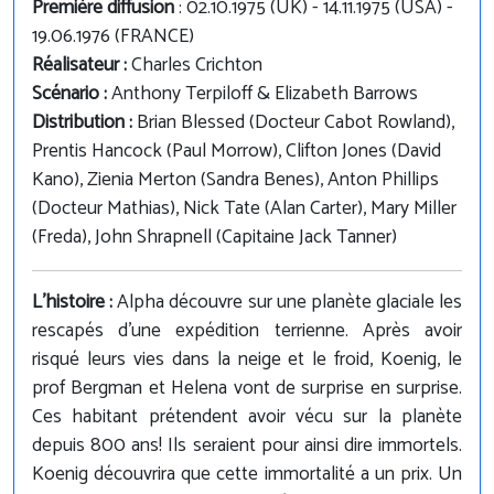
Première diffusion
: 02.10.1975 (UK) - 14.11.1975 (USA) -
19.06.1976 (FRANCE)
Réalisateur :
Charles Crichton
Scénario :
Anthony Terpiloff & Elizabeth Barrows
Distribution :
Brian Blessed (Docteur Cabot Rowland),
Prentis Hancock (Paul Morrow), Clifton Jones (David
Kano), Zienia Merton (Sandra Benes), Anton Phillips
(Docteur Mathias), Nick Tate (Alan Carter), Mary Miller
(Freda), John Shrapnell (Capitaine Jack Tanner)
L'histoire :
Alpha découvre sur une planète glaciale les
rescapés d'une expédition terrienne. Après avoir
risqué leurs vies dans la neige et le froid, Koenig, le
prof Bergman et Helena vont de surprise en surprise.
Ces habitant prétendent avoir vécu sur la planète
depuis 800 ans! Ils seraient pour ainsi dire immortels.
Koenig découvrira que cette immortalité a un prix. Un