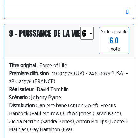
9 - PUISSANCE DE LA VIE
Note épisode
6.0
1 vote
Titre original
: Force of Life
Première diffusion
: 11.09.1975 (UK) - 24.10.1975 (USA) -
28.02.1976 (FRANCE)
Réalisateur :
David Tomblin
Scénario :
Johnny Byrne
Distribution :
Ian McShane (Anton Zoref), Prentis
Hancock (Paul Morrow), Clifton Jones (David Kano),
Zienia Merton (Sandra Benes), Anton Phillips (Docteur
Mathias), Gay Hamilton (Eva)