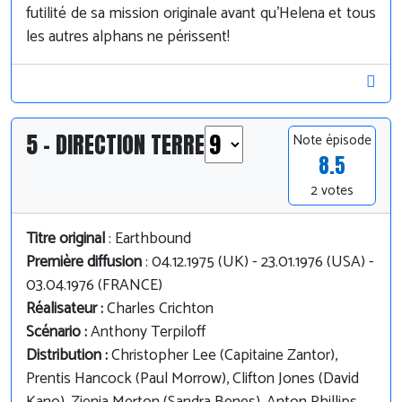
futilité de sa mission originale avant qu'Helena et tous
les autres alphans ne périssent!
5 - DIRECTION TERRE
Note épisode
8.5
2 votes
Titre original
: Earthbound
Première diffusion
: 04.12.1975 (UK) - 23.01.1976 (USA) -
03.04.1976 (FRANCE)
Réalisateur :
Charles Crichton
Scénario :
Anthony Terpiloff
Distribution :
Christopher Lee (Capitaine Zantor),
Prentis Hancock (Paul Morrow), Clifton Jones (David