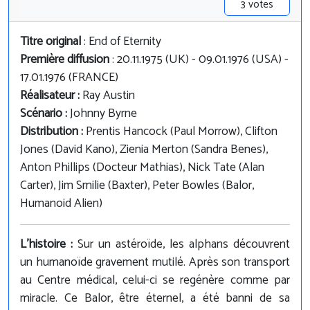
3 votes
Titre original
: End of Eternity
Première diffusion
: 20.11.1975 (UK) - 09.01.1976 (USA) -
17.01.1976 (FRANCE)
Réalisateur :
Ray Austin
Scénario :
Johnny Byrne
Distribution :
Prentis Hancock (Paul Morrow), Clifton
Jones (David Kano), Zienia Merton (Sandra Benes),
Anton Phillips (Docteur Mathias), Nick Tate (Alan
Carter), Jim Smilie (Baxter), Peter Bowles (Balor,
Humanoid Alien)
L'histoire :
Sur un astéroïde, les alphans découvrent
un humanoïde gravement mutilé. Après son transport
au Centre médical, celui-ci se regénère comme par
miracle. Ce Balor, être éternel, a été banni de sa