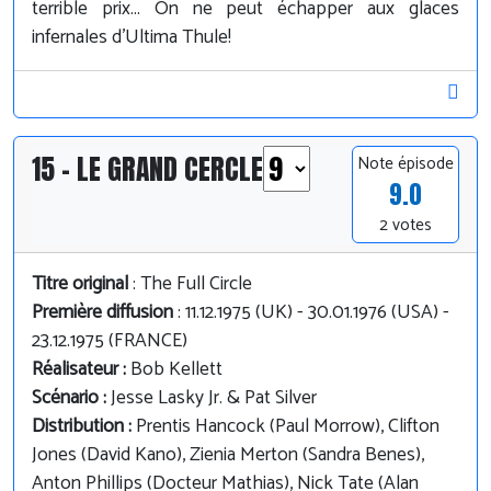
terrible prix... On ne peut échapper aux glaces
infernales d'Ultima Thule!
15 - LE GRAND CERCLE
Note épisode
9.0
2 votes
Titre original
: The Full Circle
Première diffusion
: 11.12.1975 (UK) - 30.01.1976 (USA) -
23.12.1975 (FRANCE)
Réalisateur :
Bob Kellett
Scénario :
Jesse Lasky Jr. & Pat Silver
Distribution :
Prentis Hancock (Paul Morrow), Clifton
Jones (David Kano), Zienia Merton (Sandra Benes),
Anton Phillips (Docteur Mathias), Nick Tate (Alan