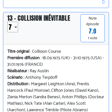
13 - COLLISION INÉVITABLE
Note
épisode
7.0
1 vote
Titre original
: Collision Course
Première diffusion
: 18.09.1975 (UK) - 31.10.1975 (USA) -
31.01.1976 (FRANCE)
Réalisateur :
Ray Austin
Scénario :
Anthony Terpiloff
Distribution :
Margaret Leighton (Arra), Prentis
Hancock (Paul Morrow), Clifton Jones (David Kano),
Zienia Merton (Sandra Benes), Anton Phillips (Docteur
Mathias), Nick Tate (Alan Carter), Alex Scott
(Aarchon), Lawrence Trimble (Pilote Abrams)