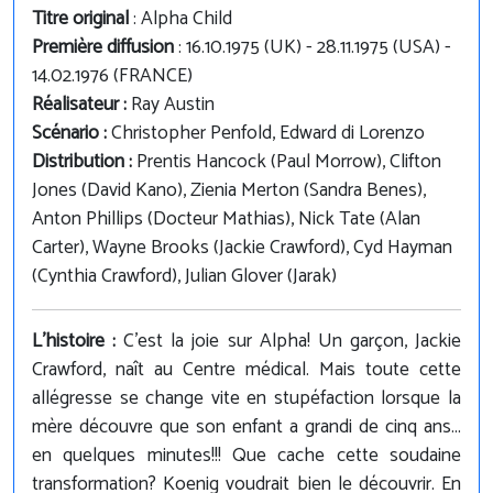
Titre original
: Alpha Child
Première diffusion
: 16.10.1975 (UK) - 28.11.1975 (USA) -
14.02.1976 (FRANCE)
Réalisateur :
Ray Austin
Scénario :
Christopher Penfold, Edward di Lorenzo
Distribution :
Prentis Hancock (Paul Morrow), Clifton
Jones (David Kano), Zienia Merton (Sandra Benes),
Anton Phillips (Docteur Mathias), Nick Tate (Alan
Carter), Wayne Brooks (Jackie Crawford), Cyd Hayman
(Cynthia Crawford), Julian Glover (Jarak)
L'histoire :
C'est la joie sur Alpha! Un garçon, Jackie
Crawford, naît au Centre médical. Mais toute cette
allégresse se change vite en stupéfaction lorsque la
mère découvre que son enfant a grandi de cinq ans...
en quelques minutes!!! Que cache cette soudaine
transformation? Koenig voudrait bien le découvrir. En