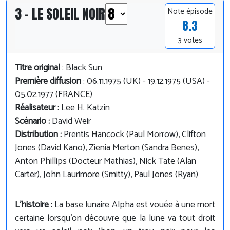
3 - LE SOLEIL NOIR
Note épisode
8.3
3 votes
Titre original
: Black Sun
Première diffusion
: 06.11.1975 (UK) - 19.12.1975 (USA) -
05.02.1977 (FRANCE)
Réalisateur :
Lee H. Katzin
Scénario :
David Weir
Distribution :
Prentis Hancock (Paul Morrow), Clifton
Jones (David Kano), Zienia Merton (Sandra Benes),
Anton Phillips (Docteur Mathias), Nick Tate (Alan
Carter), John Laurimore (Smitty), Paul Jones (Ryan)
L'histoire :
La base lunaire Alpha est vouée à une mort
certaine lorsqu'on découvre que la lune va tout droit