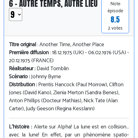
6 - AUTRE TEMPS, AUTRE LIEU
Note
épisode
8.5
2 votes
Titre original
: Another Time, Another Place
Première diffusion
: 18.12.1975 (UK) - 06.02.1976 (USA) -
20.12.1975 (FRANCE)
Réalisateur :
David Tomblin
Scénario :
Johnny Byrne
Distribution :
Prentis Hancock (Paul Morrow), Clifton
Jones (David Kano), Zienia Merton (Sandra Benes),
Anton Phillips (Docteur Mathias), Nick Tate (Alan
Carter), Judy Geeson (Regina Kesslann)
L'histoire :
Alerte sur Alpha! La lune est en collision...
avec la lune! En effet, par un phénomène spatio-