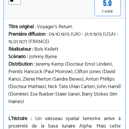
5.0
1 vote
Titre original
: Voyager's Return
Première diffusion
: 09.10.1975 (UK) - 21.11.1975 (USA) -
15.01.1977 (FRANCE)
Réalisateur :
Bob Kellett
Scénario :
Johnny Byrne
Distribution :
Jeremy Kemp (Docteur Ernst Linden),
Prentis Hancock (Paul Morrow), Clifton Jones (David
Kano), Zienia Merton (Sandra Benes), Anton Phillips
(Docteur Mathias), Nick Tate (Alan Carter), John Hamill
(Dominix), Eva Rueber-Staier (Jane), Barry Stokes (Jim
Haines)
L'histoire :
Un vaisseau spatial terrestre arrive à
proximité de la base lunaire Alpha. Mais cette