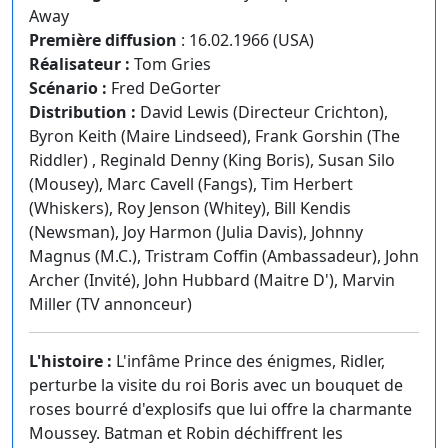
Away
Première diffusion
: 16.02.1966 (USA)
Réalisateur :
Tom Gries
Scénario :
Fred DeGorter
Distribution :
David Lewis (Directeur Crichton),
Byron Keith (Maire Lindseed), Frank Gorshin (The
Riddler) , Reginald Denny (King Boris), Susan Silo
(Mousey), Marc Cavell (Fangs), Tim Herbert
(Whiskers), Roy Jenson (Whitey), Bill Kendis
(Newsman), Joy Harmon (Julia Davis), Johnny
Magnus (M.C.), Tristram Coffin (Ambassadeur), John
Archer (Invité), John Hubbard (Maitre D'), Marvin
Miller (TV annonceur)
L'histoire :
L'infâme Prince des énigmes, Ridler,
perturbe la visite du roi Boris avec un bouquet de
roses bourré d'explosifs que lui offre la charmante
Moussey. Batman et Robin déchiffrent les