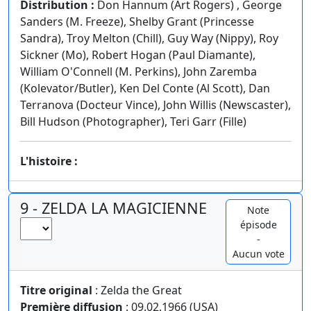
Distribution :
Don Hannum (Art Rogers) , George
Sanders (M. Freeze), Shelby Grant (Princesse
Sandra), Troy Melton (Chill), Guy Way (Nippy), Roy
Sickner (Mo), Robert Hogan (Paul Diamante),
William O'Connell (M. Perkins), John Zaremba
(Kolevator/Butler), Ken Del Conte (Al Scott), Dan
Terranova (Docteur Vince), John Willis (Newscaster),
Bill Hudson (Photographer), Teri Garr (Fille)
L'histoire :
9 - ZELDA LA MAGICIENNE
Note
épisode
-
Aucun vote
Titre original
: Zelda the Great
Première diffusion
: 09.02.1966 (USA)