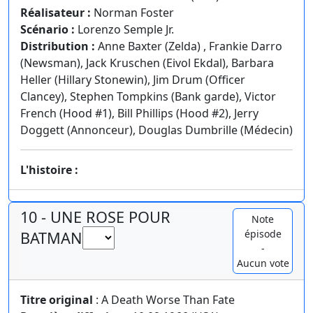
Réalisateur :
Norman Foster
Scénario :
Lorenzo Semple Jr.
Distribution :
Anne Baxter (Zelda) , Frankie Darro
(Newsman), Jack Kruschen (Eivol Ekdal), Barbara
Heller (Hillary Stonewin), Jim Drum (Officer
Clancey), Stephen Tompkins (Bank garde), Victor
French (Hood #1), Bill Phillips (Hood #2), Jerry
Doggett (Annonceur), Douglas Dumbrille (Médecin)
L'histoire :
10 - UNE ROSE POUR
Note
épisode
BATMAN
-
Aucun vote
Titre original
: A Death Worse Than Fate