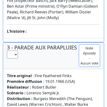
Fox (Inspecteur Basch), Jack Barry (Newscaster),
Ben Astar (Prime ministre), O'Flyn Damian (Gideon
Peale), Richard Reeves (Portier), William Dozier
(Maitre 'd), Jill St. John (Molly)
L'histoire :
3 - PARADE AUX PARAPLUIES
Note
épisode
-
Aucun vote
Titre original
: Fine Feathered Finks
Première diffusion
: 19.01.1966 (USA)
Réalisateur :
Robert Butler
Scénario :
Lorenzo Semple Jr.
Distribution :
Burgess Meredith (The Penguin),
David Lewis (Warren Crichton) , Walter Burke