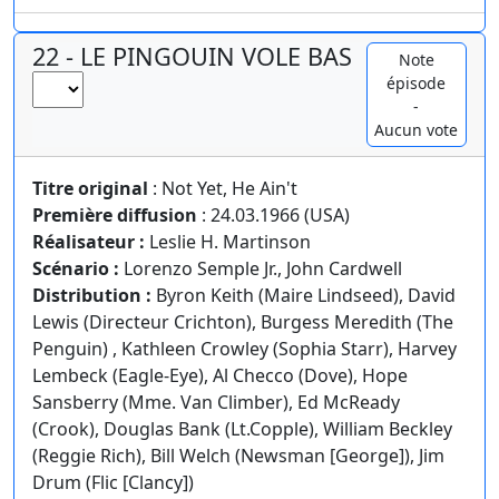
22 - LE PINGOUIN VOLE BAS
Note
épisode
-
Aucun vote
Titre original
: Not Yet, He Ain't
Première diffusion
: 24.03.1966 (USA)
Réalisateur :
Leslie H. Martinson
Scénario :
Lorenzo Semple Jr., John Cardwell
Distribution :
Byron Keith (Maire Lindseed), David
Lewis (Directeur Crichton), Burgess Meredith (The
Penguin) , Kathleen Crowley (Sophia Starr), Harvey
Lembeck (Eagle-Eye), Al Checco (Dove), Hope
Sansberry (Mme. Van Climber), Ed McReady
(Crook), Douglas Bank (Lt.Copple), William Beckley
(Reggie Rich), Bill Welch (Newsman [George]), Jim
Drum (Flic [Clancy])