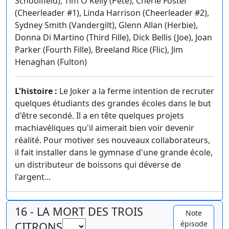
Schoolfield), Tim O'Kelly (Pete), Cherie Foster
(Cheerleader #1), Linda Harrison (Cheerleader #2),
Sydney Smith (Vandergilt), Glenn Allan (Herbie),
Donna Di Martino (Third Fille), Dick Bellis (Joe), Joan
Parker (Fourth Fille), Breeland Rice (Flic), Jim
Henaghan (Fulton)
L'histoire :
Le Joker a la ferme intention de recruter
quelques étudiants des grandes écoles dans le but
d'être secondé. Il a en tête quelques projets
machiavéliques qu'il aimerait bien voir devenir
réalité. Pour motiver ses nouveaux collaborateurs,
il fait installer dans le gymnase d'une grande école,
un distributeur de boissons qui déverse de
l'argent...
16 - LA MORT DES TROIS
Note
épisode
CITRONS