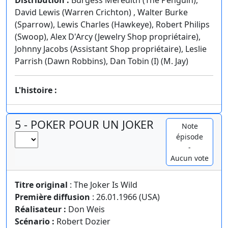
Distribution :
Burgess Meredith (The Penguin),
David Lewis (Warren Crichton) , Walter Burke
(Sparrow), Lewis Charles (Hawkeye), Robert Philips
(Swoop), Alex D'Arcy (Jewelry Shop propriétaire),
Johnny Jacobs (Assistant Shop propriétaire), Leslie
Parrish (Dawn Robbins), Dan Tobin (I) (M. Jay)
L'histoire :
5 - POKER POUR UN JOKER
Note
épisode
-
Aucun vote
Titre original
: The Joker Is Wild
Première diffusion
: 26.01.1966 (USA)
Réalisateur :
Don Weis
Scénario :
Robert Dozier