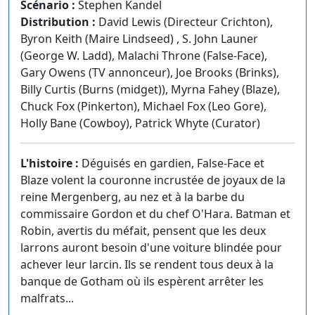
Scénario :
Stephen Kandel
Distribution :
David Lewis (Directeur Crichton),
Byron Keith (Maire Lindseed) , S. John Launer
(George W. Ladd), Malachi Throne (False-Face),
Gary Owens (TV annonceur), Joe Brooks (Brinks),
Billy Curtis (Burns (midget)), Myrna Fahey (Blaze),
Chuck Fox (Pinkerton), Michael Fox (Leo Gore),
Holly Bane (Cowboy), Patrick Whyte (Curator)
L'histoire :
Déguisés en gardien, False-Face et
Blaze volent la couronne incrustée de joyaux de la
reine Mergenberg, au nez et à la barbe du
commissaire Gordon et du chef O'Hara. Batman et
Robin, avertis du méfait, pensent que les deux
larrons auront besoin d'une voiture blindée pour
achever leur larcin. Ils se rendent tous deux à la
banque de Gotham où ils espèrent arrêter les
malfrats...