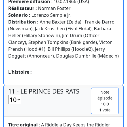
Première diffusion
: 10.02.1966 (USA)
Réalisateur :
Norman Foster
Scénario :
Lorenzo Semple Jr.
Distribution :
Anne Baxter (Zelda) , Frankie Darro
(Newsman), Jack Kruschen (Eivol Ekdal), Barbara
Heller (Hillary Stonewin), Jim Drum (Officer
Clancey), Stephen Tompkins (Bank garde), Victor
French (Hood #1), Bill Phillips (Hood #2), Jerry
Doggett (Annonceur), Douglas Dumbrille (Médecin)
L'histoire :
11 - LE PRINCE DES RATS
Note
épisode
10.0
1 vote
Titre original
: A Riddle a Day Keeps the Riddler