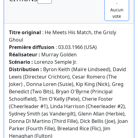
-
Aucun
vote
Titre original
: He Meets His Match, the Grisly
Ghoul
Première diffusion
: 03.03.1966 (USA)
Réalisateur :
Murray Golden
Scénario :
Lorenzo Semple Jr.
Distribution :
Byron Keith (Maire Lindseed), David
Lewis (Directeur Crichton), Cesar Romero (The
Joker) , Donna Loren (Susie), Kip King (Nick), Greg
Benedict (Two Bits), Bryan O'Byrne (Principal
Schoolfield), Tim O'Kelly (Pete), Cherie Foster
(Cheerleader #1), Linda Harrison (Cheerleader #2),
Sydney Smith (as Vandergilt), Glenn Allan (Herbie),
Donna Di Martino (Third Fille), Dick Bellis (Joe), Joan
Parker (Fourth Fille), Breeland Rice (Flic), Jim
Henaghan (Fulton)