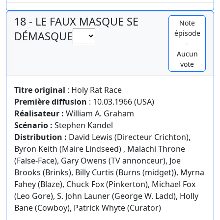
18 - LE FAUX MASQUE SE
Note
épisode
DÉMASQUE
-
Aucun
vote
Titre original
: Holy Rat Race
Première diffusion
: 10.03.1966 (USA)
Réalisateur :
William A. Graham
Scénario :
Stephen Kandel
Distribution :
David Lewis (Directeur Crichton),
Byron Keith (Maire Lindseed) , Malachi Throne
(False-Face), Gary Owens (TV annonceur), Joe
Brooks (Brinks), Billy Curtis (Burns (midget)), Myrna
Fahey (Blaze), Chuck Fox (Pinkerton), Michael Fox
(Leo Gore), S. John Launer (George W. Ladd), Holly
Bane (Cowboy), Patrick Whyte (Curator)