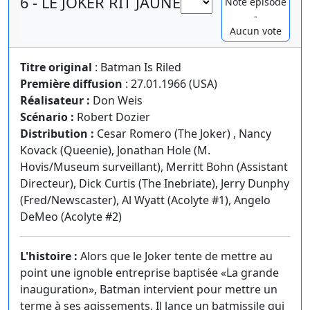
6 - LE JOKER RIT JAUNE
Note épisode
-
Aucun vote
Titre original
: Batman Is Riled
Première diffusion
: 27.01.1966 (USA)
Réalisateur :
Don Weis
Scénario :
Robert Dozier
Distribution :
Cesar Romero (The Joker) , Nancy
Kovack (Queenie), Jonathan Hole (M.
Hovis/Museum surveillant), Merritt Bohn (Assistant
Directeur), Dick Curtis (The Inebriate), Jerry Dunphy
(Fred/Newscaster), Al Wyatt (Acolyte #1), Angelo
DeMeo (Acolyte #2)
L'histoire :
Alors que le Joker tente de mettre au
point une ignoble entreprise baptisée «La grande
inauguration», Batman intervient pour mettre un
terme à ses agissements. Il lance un batmissile qui