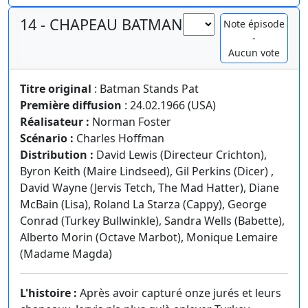
14 - CHAPEAU BATMAN
Note épisode
-
Aucun vote
Titre original
: Batman Stands Pat
Première diffusion
: 24.02.1966 (USA)
Réalisateur :
Norman Foster
Scénario :
Charles Hoffman
Distribution :
David Lewis (Directeur Crichton),
Byron Keith (Maire Lindseed), Gil Perkins (Dicer) ,
David Wayne (Jervis Tetch, The Mad Hatter), Diane
McBain (Lisa), Roland La Starza (Cappy), George
Conrad (Turkey Bullwinkle), Sandra Wells (Babette),
Alberto Morin (Octave Marbot), Monique Lemaire
(Madame Magda)
L'histoire :
Après avoir capturé onze jurés et leurs