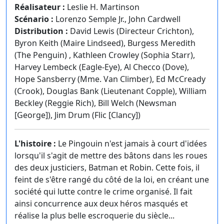
Réalisateur :
Leslie H. Martinson
Scénario :
Lorenzo Semple Jr., John Cardwell
Distribution :
David Lewis (Directeur Crichton),
Byron Keith (Maire Lindseed), Burgess Meredith
(The Penguin) , Kathleen Crowley (Sophia Starr),
Harvey Lembeck (Eagle-Eye), Al Checco (Dove),
Hope Sansberry (Mme. Van Climber), Ed McCready
(Crook), Douglas Bank (Lieutenant Copple), William
Beckley (Reggie Rich), Bill Welch (Newsman
[George]), Jim Drum (Flic [Clancy])
L'histoire :
Le Pingouin n'est jamais à court d'idées
lorsqu'il s'agit de mettre des bâtons dans les roues
des deux justiciers, Batman et Robin. Cette fois, il
feint de s'être rangé du côté de la loi, en créant une
société qui lutte contre le crime organisé. Il fait
ainsi concurrence aux deux héros masqués et
réalise la plus belle escroquerie du siècle...