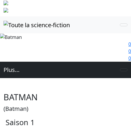
Identifiez-
vous
0
0
0
Plus…
BATMAN
(Batman)
Saison 1