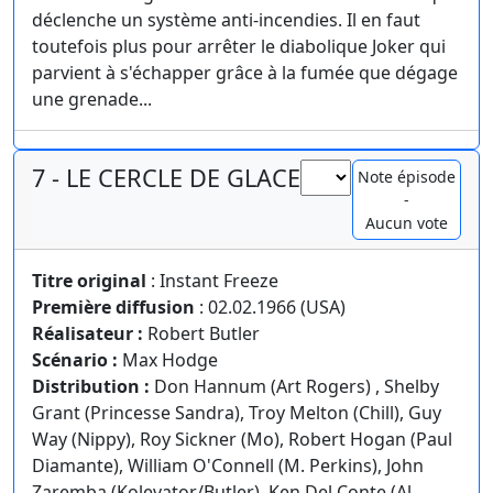
déclenche un système anti-incendies. Il en faut
toutefois plus pour arrêter le diabolique Joker qui
parvient à s'échapper grâce à la fumée que dégage
une grenade...
7 - LE CERCLE DE GLACE
Note épisode
-
Aucun vote
Titre original
: Instant Freeze
Première diffusion
: 02.02.1966 (USA)
Réalisateur :
Robert Butler
Scénario :
Max Hodge
Distribution :
Don Hannum (Art Rogers) , Shelby
Grant (Princesse Sandra), Troy Melton (Chill), Guy
Way (Nippy), Roy Sickner (Mo), Robert Hogan (Paul
Diamante), William O'Connell (M. Perkins), John
Zaremba (Kolevator/Butler), Ken Del Conte (Al