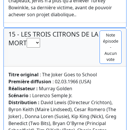
chapeaux, Jervis n'a plus qu'à enlever Turkey
Bowinkle, sa dernière victime, avant de pouvoir
achever son projet diabolique..
15 - LES TROIS CITRONS DE LA
Note
épisode
MORT
-
Aucun
vote
Titre original
: The Joker Goes to School
Première diffusion
: 02.03.1966 (USA)
Réalisateur :
Murray Golden
Scénario :
Lorenzo Semple Jr.
Distribution :
David Lewis (Directeur Crichton),
Byron Keith (Maire Lindseed), Cesar Romero (The
Joker) , Donna Loren (Susie), Kip King (Nick), Greg
Benedict (Two Bits), Bryan O'Byrne (Principal