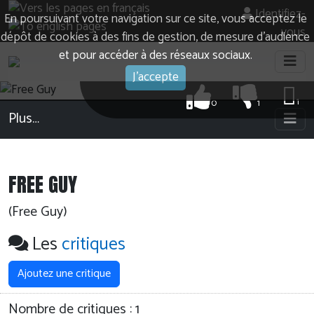
Identifiez-
En poursuivant votre navigation sur ce site, vous acceptez le
vous
dépôt de cookies à des fins de gestion, de mesure d’audience
et pour accéder à des réseaux sociaux.
J'accepte
1
0
1
Plus…
FREE GUY
(Free Guy)
Les
critiques
Ajoutez une critique
Nombre de critiques :
1