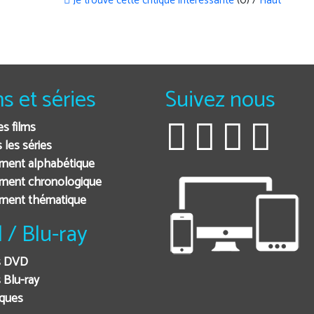
Je trouve cette critique intéressante
(0) /
Haut
ms et séries
Suivez nous
es films
 les séries
ment alphabétique
ment chronologique
ement thématique
 / Blu-ray
s DVD
 Blu-ray
iques