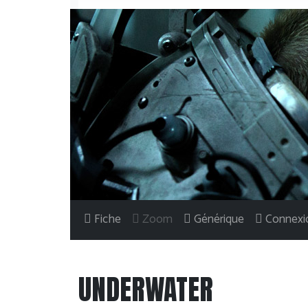
Fiche
Zoom
Générique
Connexi
UNDERWATER