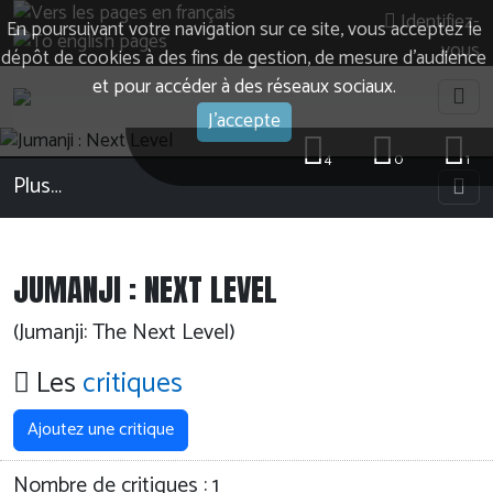
Identifiez-
En poursuivant votre navigation sur ce site, vous acceptez le
vous
dépôt de cookies à des fins de gestion, de mesure d’audience
et pour accéder à des réseaux sociaux.
J'accepte
4
0
1
Plus…
JUMANJI : NEXT LEVEL
(Jumanji: The Next Level)
Les
critiques
Ajoutez une critique
Nombre de critiques :
1