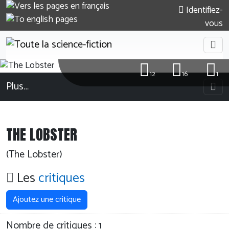
Identifiez-
vous
12
16
1
Plus…
THE LOBSTER
(The Lobster)
Les
critiques
Ajoutez une critique
Nombre de critiques :
1