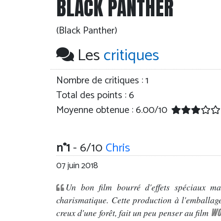
BLACK PANTHER
(Black Panther)
Les
critiques
Nombre de critiques :
1
Total des points : 6
Moyenne obtenue :
6.00
/
10
n°1
- 6/10
Chris
07 juin 2018
Un bon film bourré d'effets spéciaux m
charismatique. Cette production à l'emballage 
WO
creux d'une forêt, fait un peu penser au film