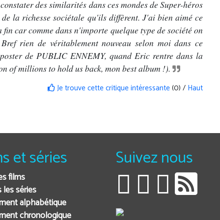
e constater des similarités dans ces mondes de Super-héros
 de la richesse sociétale qu'ils diffèrent. J'ai bien aimé ce
la fin car comme dans n'importe quelque type de société on
t. Bref rien de véritablement nouveau selon moi dans ce
au poster de PUBLIC ENNEMY, quand Eric rentre dans la
on of millions to hold us back, mon best album !).
Je trouve cette critique intéressante
(0) /
Haut
ms et séries
Suivez nous
es films
 les séries
ment alphabétique
ment chronologique