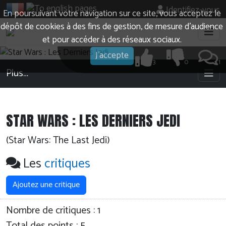
Identifiez-vous
En poursuivant votre navigation sur ce site, vous acceptez le
dépôt de cookies à des fins de gestion, de mesure d’audience
et pour accéder à des réseaux sociaux.
J'accepte
3
0
1
Plus…
STAR WARS : LES DERNIERS JEDI
(Star Wars: The Last Jedi)
Les
critiques
Ajoutez une critique
Nombre de critiques :
1
Total des points : 5