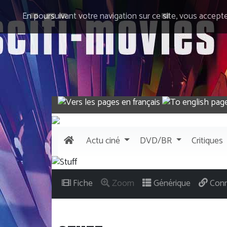
En poursuivant votre navigation sur ce site, vous accept
Actu
ciné
DVD/BR
Critiques
Fiche
Zoom
Générique
Conn