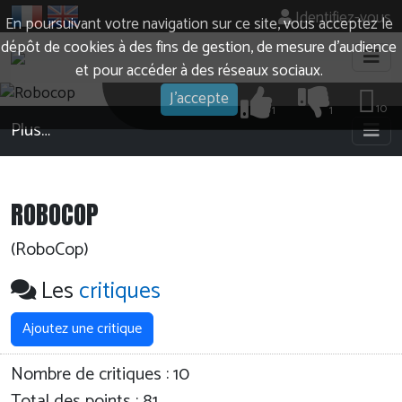
Identifiez-vous
En poursuivant votre navigation sur ce site, vous acceptez le
dépôt de cookies à des fins de gestion, de mesure d’audience
et pour accéder à des réseaux sociaux.
J'accepte
10
1
1
Plus…
ROBOCOP
(RoboCop)
Les
critiques
Ajoutez une critique
Nombre de critiques :
10
Total des points : 81