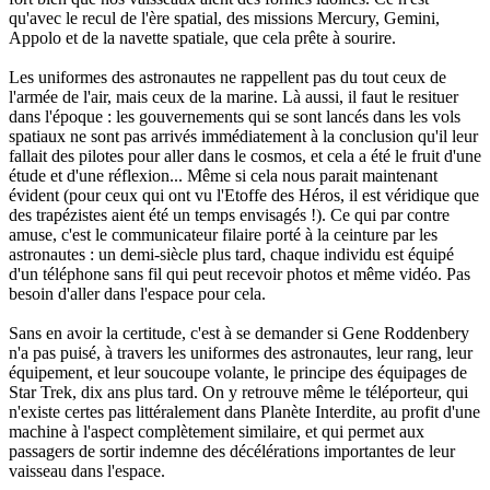
qu'avec le recul de l'ère spatial, des missions Mercury, Gemini,
Appolo et de la navette spatiale, que cela prête à sourire.
Les uniformes des astronautes ne rappellent pas du tout ceux de
l'armée de l'air, mais ceux de la marine. Là aussi, il faut le resituer
dans l'époque : les gouvernements qui se sont lancés dans les vols
spatiaux ne sont pas arrivés immédiatement à la conclusion qu'il leur
fallait des pilotes pour aller dans le cosmos, et cela a été le fruit d'une
étude et d'une réflexion... Même si cela nous parait maintenant
évident (pour ceux qui ont vu l'Etoffe des Héros, il est véridique que
des trapézistes aient été un temps envisagés !). Ce qui par contre
amuse, c'est le communicateur filaire porté à la ceinture par les
astronautes : un demi-siècle plus tard, chaque individu est équipé
d'un téléphone sans fil qui peut recevoir photos et même vidéo. Pas
besoin d'aller dans l'espace pour cela.
Sans en avoir la certitude, c'est à se demander si Gene Roddenbery
n'a pas puisé, à travers les uniformes des astronautes, leur rang, leur
équipement, et leur soucoupe volante, le principe des équipages de
Star Trek, dix ans plus tard. On y retrouve même le téléporteur, qui
n'existe certes pas littéralement dans Planète Interdite, au profit d'une
machine à l'aspect complètement similaire, et qui permet aux
passagers de sortir indemne des décélérations importantes de leur
vaisseau dans l'espace.