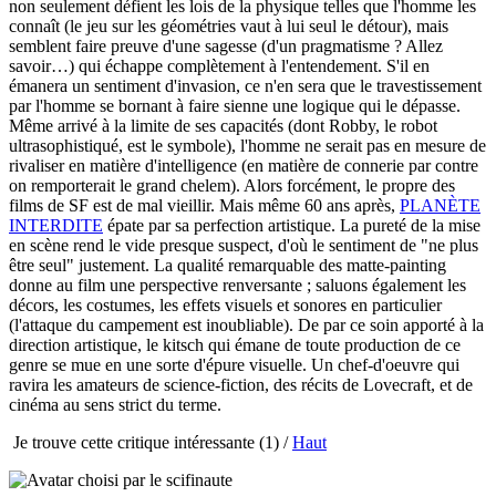
non seulement défient les lois de la physique telles que l'homme les
connaît (le jeu sur les géométries vaut à lui seul le détour), mais
semblent faire preuve d'une sagesse (d'un pragmatisme ? Allez
savoir…) qui échappe complètement à l'entendement. S'il en
émanera un sentiment d'invasion, ce n'en sera que le travestissement
par l'homme se bornant à faire sienne une logique qui le dépasse.
Même arrivé à la limite de ses capacités (dont Robby, le robot
ultrasophistiqué, est le symbole), l'homme ne serait pas en mesure de
rivaliser en matière d'intelligence (en matière de connerie par contre
on remporterait le grand chelem). Alors forcément, le propre des
films de SF est de mal vieillir. Mais même 60 ans après,
PLANÈTE
INTERDITE
épate par sa perfection artistique. La pureté de la mise
en scène rend le vide presque suspect, d'où le sentiment de "ne plus
être seul" justement. La qualité remarquable des matte-painting
donne au film une perspective renversante ; saluons également les
décors, les costumes, les effets visuels et sonores en particulier
(l'attaque du campement est inoubliable). De par ce soin apporté à la
direction artistique, le kitsch qui émane de toute production de ce
genre se mue en une sorte d'épure visuelle. Un chef-d'oeuvre qui
ravira les amateurs de science-fiction, des récits de Lovecraft, et de
cinéma au sens strict du terme.
Je trouve cette critique intéressante
(1) /
Haut