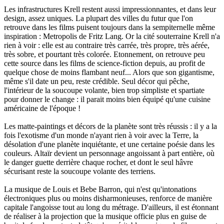
Les infrastructures Krell restent aussi impressionnantes, et dans leur
design, assez uniques. La plupart des villes du futur que l'on
retrouve dans les films puisent toujours dans la sempiternelle même
inspiration : Metropolis de Fritz Lang. Or la cité souterraine Krell n'a
rien à voir : elle est au contraire très carrée, très propre, très aérée,
très sobre, et pourtant très colorée. Etonnement, on retrouve peu
cette source dans les films de science-fiction depuis, au profit de
quelque chose de moins flambant neuf... Alors que son gigantisme,
même s'il date un peu, reste crédible. Seul décor qui pêche,
l'intérieur de la soucoupe volante, bien trop simpliste et spartiate
pour donner le change : il parait moins bien équipé qu'une cuisine
américaine de l'époque !
Les matte-paintings et décors de la planète sont très réussis : il y a la
fois l'exotisme d'un monde n'ayant rien à voir avec la Terre, la
désolation d'une planète inquiétante, et une certaine poésie dans les
couleurs. Altaïr devient un personnage angoissant à part entière, où
le danger guette derrière chaque rocher, et dont le seul hâvre
sécurisant reste la soucoupe volante des terriens.
La musique de Louis et Bebe Barron, qui n'est qu'intonations
électroniques plus ou moins disharmonieuses, renforce de manière
capitale l'angoisse tout au long du métrage. D'ailleurs, il est étonnant
de réaliser à la projection que la musique officie plus en guise de