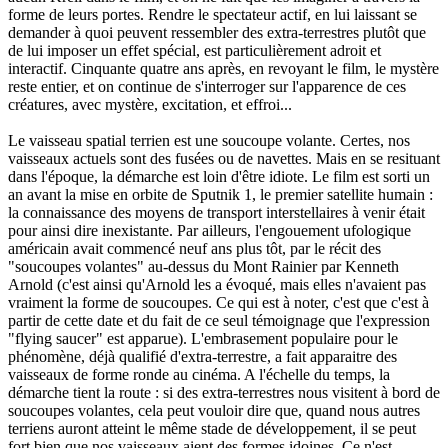
forme de leurs portes. Rendre le spectateur actif, en lui laissant se
demander à quoi peuvent ressembler des extra-terrestres plutôt que
de lui imposer un effet spécial, est particulièrement adroit et
interactif. Cinquante quatre ans après, en revoyant le film, le mystère
reste entier, et on continue de s'interroger sur l'apparence de ces
créatures, avec mystère, excitation, et effroi...
Le vaisseau spatial terrien est une soucoupe volante. Certes, nos
vaisseaux actuels sont des fusées ou de navettes. Mais en se resituant
dans l'époque, la démarche est loin d'être idiote. Le film est sorti un
an avant la mise en orbite de Sputnik 1, le premier satellite humain :
la connaissance des moyens de transport interstellaires à venir était
pour ainsi dire inexistante. Par ailleurs, l'engouement ufologique
américain avait commencé neuf ans plus tôt, par le récit des
"soucoupes volantes" au-dessus du Mont Rainier par Kenneth
Arnold (c'est ainsi qu'Arnold les a évoqué, mais elles n'avaient pas
vraiment la forme de soucoupes. Ce qui est à noter, c'est que c'est à
partir de cette date et du fait de ce seul témoignage que l'expression
"flying saucer" est apparue). L'embrasement populaire pour le
phénomène, déjà qualifié d'extra-terrestre, a fait apparaitre des
vaisseaux de forme ronde au cinéma. A l'échelle du temps, la
démarche tient la route : si des extra-terrestres nous visitent à bord de
soucoupes volantes, cela peut vouloir dire que, quand nous autres
terriens auront atteint le même stade de développement, il se peut
fort bien que nos vaisseaux aient des formes idoines. Ce n'est