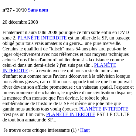
n°27
- 10/10
Sans nom
20 décembre 2008
Finalement il aura fallu 2008 pour que ce film sorte enfin en DVD
zone 2.
PLANÈTE INTERDITE
est un pilier de la SF, un passage
obligé pour tous vrais amateurs du genre... une pure merveille.
Certains le qualifient de "kitsch" mais 54 ans plus tard peut-on le
juger objectivement avec nos références et nos moyens techniques
actuels ? nos films d'aujourd'hui tiendront-ils la distance comme
celui-ci dans un demi-siècle ? j'en suis pas sûr...
PLANÈTE
INTERDITE
est à revoir avec ce qui nous reste de notre âme
d'enfant tout comme nous l'avions découvert à la télévision lorsque
nous étions gosses, car ce film nous apporte tout ce que l'on pouvait
rêver devant son affiche prometteuse : un vaisseau spatial, l'espace et
un environnement enchanteur, le mystère d'une civilisation disparue,
la menace d'un monstre que l'on devine, le robot le plus
emblématique de l'histoire de la SF et même une jolie fille que
gamin nous aurions tous voulu épouser.
PLANÈTE INTERDITE
n'est pas un film culte,
PLANÈTE INTERDITE
EST LE CULTE
de tout bon amateur de SF...
Je trouve cette critique intéressante
(1) /
Haut