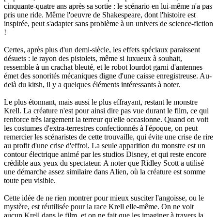
cinquante-quatre ans après sa sortie : le scénario en lui-même n'a pas
pris une ride. Même l'oeuvre de Shakespeare, dont l'histoire est
inspirée, peut s'adapter sans problème à un univers de science-fiction
!
Certes, après plus d'un demi-siècle, les effets spéciaux paraissent
désuets : le rayon des pistolets, même si luxueux à souhait,
ressemble à un crachat bleuté, et le robot lourdot garni d'antennes
émet des sonorités mécaniques digne d'une caisse enregistreuse. Au-
delà du kitsh, il y a quelques éléments intéressants à noter.
Le plus étonnant, mais aussi le plus effrayant, restant le monstre
Krell. La créature n'est pour ainsi dire pas vue durant le film, ce qui
renforce très largement la terreur qu'elle occasionne. Quand on voit
les costumes d'extra-terrestres confectionnés à l'époque, on peut
remercier les scénaristes de cette trouvaille, qui évite une crise de rire
au profit d'une crise d'effroi. La seule apparition du monstre est un
contour électrique animé par les studios Disney, et qui reste encore
crédible aux yeux du spectateur. A noter que Ridley Scott a utilisé
une démarche assez similaire dans Alien, où la créature est somme
toute peu visible.
Cette idée de ne rien montrer pour mieux susciter l'angoisse, ou le
mystère, est réutilisée pour la race Krell elle-même. On ne voit
aucun Krell dans le film, et on ne fait que les imaginer à travers la