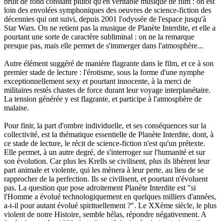
bruit de fond constant plutôt qu'en véritable musique de film : on est
loin des envolées symphoniques des oeuvres de science-fiction des
décennies qui ont suivi, depuis 2001 l'odyssée de l'espace jusqu'à
Star Wars. On ne retient pas la musique de Planète Interdite, et elle a
pourtant une sorte de caractère subliminal : on ne la remarque
presque pas, mais elle permet de s'immerger dans l'atmosphère...
Autre élément suggéré de manière flagrante dans le film, et ce à son
premier stade de lecture : l'érotisme, sous la forme d'une nymphe
exceptionnellement sexy et pourtant innocente, à la merci de
militaires restés chastes de force durant leur voyage interplanétaire.
La tension générée y est flagrante, et participe à l'atmosphère de
malaise.
Pour finir, la part d'ombre individuelle, et ses conséquences sur la
collectivité, est la thématique essentielle de Planète Interdite, dont, à
ce stade de lecture, le récit de science-fiction n'est qu'un prétexte.
Elle permet, à un autre degré, de s'interroger sur l'humanité et sur
son évolution. Car plus les Krells se civilisent, plus ils libèrent leur
part animale et violente, qui les mènera à leur perte, au lieu de se
rapprocher de la perfection. Ils se civilisent, et pourtant n'évoluent
pas. La question que pose adroitement Planète Interdite est "si
l'Homme a évolué technologiquement en quelques milliers d'années,
a-t-il pour autant évolué spirituellement ?". Le XXème siècle, le plus
violent de notre Histoire, semble hélas, répondre négativement. A