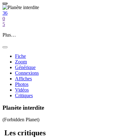
36
0
5
Plus…
Fiche
Zoom
Générique
Connexions
Affiches
Photos
Vidéos
Critiques
Planète interdite
(Forbidden Planet)
Les
critiques