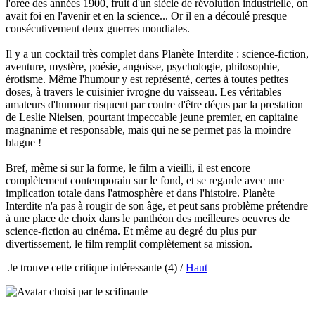
l'orée des années 1900, fruit d'un siècle de révolution industrielle, on
avait foi en l'avenir et en la science... Or il en a découlé presque
consécutivement deux guerres mondiales.
Il y a un cocktail très complet dans Planète Interdite : science-fiction,
aventure, mystère, poésie, angoisse, psychologie, philosophie,
érotisme. Même l'humour y est représenté, certes à toutes petites
doses, à travers le cuisinier ivrogne du vaisseau. Les véritables
amateurs d'humour risquent par contre d'être déçus par la prestation
de Leslie Nielsen, pourtant impeccable jeune premier, en capitaine
magnanime et responsable, mais qui ne se permet pas la moindre
blague !
Bref, même si sur la forme, le film a vieilli, il est encore
complètement contemporain sur le fond, et se regarde avec une
implication totale dans l'atmosphère et dans l'histoire. Planète
Interdite n'a pas à rougir de son âge, et peut sans problème prétendre
à une place de choix dans le panthéon des meilleures oeuvres de
science-fiction au cinéma. Et même au degré du plus pur
divertissement, le film remplit complètement sa mission.
Je trouve cette critique intéressante
(4) /
Haut