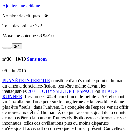
Ajoutez une critique
Nombre de critiques :
36
Total des points : 322
Moyenne obtenue :
8.94
/
10
1
/4
n°36
- 10/10
Sans nom
09 juin 2015
PLANÈTE INTERDITE
constitue d'après moi le point culminant
du cinéma de science-fiction, peut-être même devant les
inattaquables
2001 L'ODYSSÉE DE L'ESPACE
ou
BLADE
RUNNER
. Les années 40-50 constituent le fief de la SF, elles ont
vu l'installation d'une peur sur le long terme de la possibilité de ne
plus être "seuls" dans l'univers. La conquête de l'espace venait offrir
de nouveaux défis à l'humanité, ce qui s'accompagnait de la crainte
de ne pas être à la hauteur d'autres civilisations/races/formes de vies
inconnues, telles ces civilisations plus ou moins disparues
qu'évoquait Lovecraft ou qu'évoque le film ci-présent. Car celles-ci