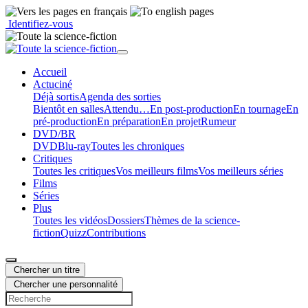
Identifiez-vous
Accueil
Actu
ciné
Déjà sortis
Agenda des sorties
Bientôt en salles
Attendu…
En post-production
En tournage
En
pré-production
En préparation
En projet
Rumeur
DVD/BR
DVD
Blu-ray
Toutes les chroniques
Critiques
Toutes les critiques
Vos meilleurs films
Vos meilleurs séries
Films
Séries
Plus
Toutes les vidéos
Dossiers
Thèmes de la science-
fiction
Quizz
Contributions
Chercher un titre
Chercher une personnalité