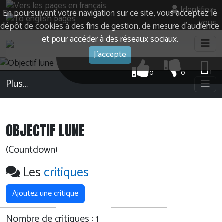
Identifiez-
En poursuivant votre navigation sur ce site, vous acceptez le
vous
dépôt de cookies à des fins de gestion, de mesure d’audience
et pour accéder à des réseaux sociaux.
J'accepte
1
0
0
Plus…
OBJECTIF LUNE
(Countdown)
Les
critiques
Ajoutez une critique
Nombre de critiques :
1