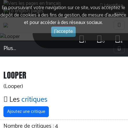
Identifiez-
En poursuivant votre navigation sur ce site, vous acceptez le
vous
dépôt de cookies à des fins de gestion, de mesure d’audience
et pour accéder à des réseaux sociaux.
J'accepte
1
0
4
Plus…
LOOPER
(Looper)
Les
critiques
Ajoutez une critique
Nombre de critiques :
4