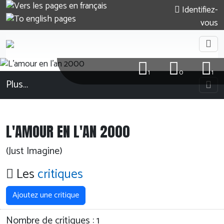
Identifiez-
vous
1
0
1
Plus…
L'AMOUR EN L'AN 2000
(Just Imagine)
Les
critiques
Ajoutez une critique
Nombre de critiques :
1