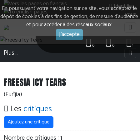
Identifiez-
En poursuivant votre navigation sur ce site, vous acceptez le
vous
dépôt de cookies à des fins de gestion, de mesure d’audience
et pour accéder à des réseaux sociaux.
J'accepte
0
0
1
Plus…
FREESIA ICY TEARS
(Furîjia)
Les
critiques
Ajoutez une critique
Nombre de critiques :
1