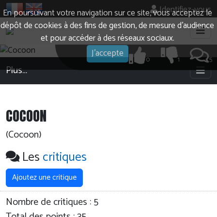
Identifiez-vous
En poursuivant votre navigation sur ce site, vous acceptez le
dépôt de cookies à des fins de gestion, de mesure d’audience
et pour accéder à des réseaux sociaux.
J'accepte
0
1
5
Plus…
COCOON
(Cocoon)
Les
critiques
Ajoutez une critique
Nombre de critiques :
5
Total des points : 35