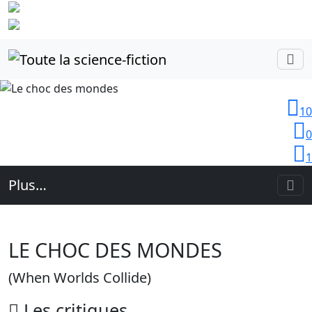
Identifiez-
vous
10
0
1
Plus…
LE CHOC DES MONDES
(When Worlds Collide)
Les
critiques