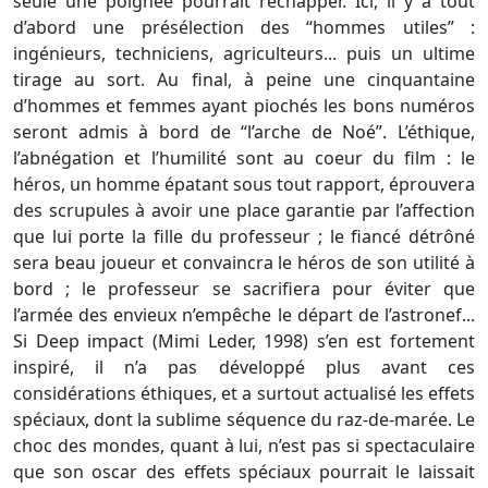
seule une poignée pourrait réchapper. Ici, il y a tout
d’abord une présélection des “hommes utiles” :
ingénieurs, techniciens, agriculteurs... puis un ultime
tirage au sort. Au final, à peine une cinquantaine
d’hommes et femmes ayant piochés les bons numéros
seront admis à bord de “l’arche de Noé”. L’éthique,
l’abnégation et l’humilité sont au coeur du film : le
héros, un homme épatant sous tout rapport, éprouvera
des scrupules à avoir une place garantie par l’affection
que lui porte la fille du professeur ; le fiancé détrôné
sera beau joueur et convaincra le héros de son utilité à
bord ; le professeur se sacrifiera pour éviter que
l’armée des envieux n’empêche le départ de l’astronef...
Si Deep impact (Mimi Leder, 1998) s’en est fortement
inspiré, il n’a pas développé plus avant ces
considérations éthiques, et a surtout actualisé les effets
spéciaux, dont la sublime séquence du raz-de-marée. Le
choc des mondes, quant à lui, n’est pas si spectaculaire
que son oscar des effets spéciaux pourrait le laissait