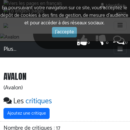
Identifiez-
En poursuivant votre navigation sur ce site, vous acceptez le
vous
dépôt de cookies à des fins de gestion, de mesure d’audience
et pour accéder à des réseaux sociaux.
J'accepte
0
0
17
Plus…
AVALON
(Avalon)
Les
critiques
Ajoutez une critique
Nombre de critiques :
17