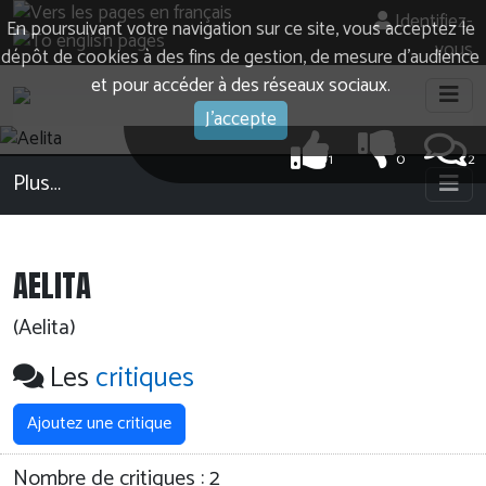
Identifiez-
En poursuivant votre navigation sur ce site, vous acceptez le
vous
dépôt de cookies à des fins de gestion, de mesure d’audience
et pour accéder à des réseaux sociaux.
J'accepte
1
0
2
Plus…
AELITA
(Aelita)
Les
critiques
Ajoutez une critique
Nombre de critiques :
2