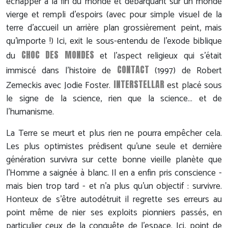
échapper à la fin du monde et débarquant sur un monde
vierge et rempli d'espoirs (avec pour simple visuel de la
terre d'accueil un arrière plan grossièrement peint, mais
qu'importe !) Ici, exit le sous-entendu de l'exode biblique
CHOC DES MONDES
du
et l'aspect religieux qui s'était
CONTACT
immiscé dans l'histoire de
(1997) de Robert
INTERSTELLAR
Zemeckis avec Jodie Foster.
est placé sous
le signe de la science, rien que la science… et de
l'humanisme.
La Terre se meurt et plus rien ne pourra empêcher cela.
Les plus optimistes prédisent qu'une seule et dernière
génération survivra sur cette bonne vieille planète que
l'Homme a saignée à blanc. Il en a enfin pris conscience -
mais bien trop tard - et n'a plus qu'un objectif : survivre.
Honteux de s'être autodétruit il regrette ses erreurs au
point même de nier ses exploits pionniers passés, en
particulier ceux de la conquête de l'espace. Ici, point de