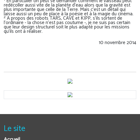
En particulier on peut se demander comment le vaisseau peut
redécoller aussi vite de la planète d'eau alors que la gravité est
plus importante que celle de la Terre. Mais c'est un détail qui
laisse aussi un peu de place à la poésie et à la magie du cinéma.
2
A propos des robots TARS, CAVE et KIPP, s'ils sortent de
l'ordinaire - la chose n'est pas coutume -, je ne suis pas certain
que leur design structurel soit le plus adapté pour les missions
qu'ils ont à réaliser.
10 novembre 2014
Le site
Accueil