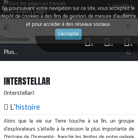
Identifiez-
En poursuivant votre navigation sur ce site, vous acceptez le
vous
dépôt de cookies à des fins de gestion, de mesure d’audience
et pour accéder à des réseaux sociaux.
J'accepte
8
0
6
Plus…
INTERSTELLAR
(Interstellar)
L'
histoire
Alors que la vie sur Terre touche à sa fin, un groupe
d’explorateurs s’attelle à la mission la plus importante de
l’histoire de l’humanité : franchir les limites de notre galaxie