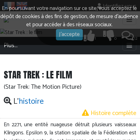
Identifiez-vous
En poursuivant votre navigation sur ce site, vous acceptez le
dépôt de cookies à des fins de gestion, de mesure d’audience
et pour accéder à des réseaux sociaux.
J'accepte
1
0
12
Plus…
STAR TREK : LE FILM
(Star Trek: The Motion Picture)
L'
histoire
Histoire complète
En 2271, une entité nuageuse détruit plusieurs vaisseaux
Klingons. Epsilon 9, la station spatiale de la Fédération est