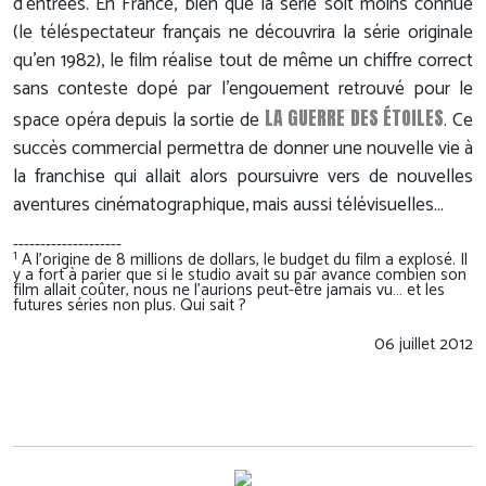
d'entrées. En France, bien que la série soit moins connue
(le téléspectateur français ne découvrira la série originale
qu'en 1982), le film réalise tout de même un chiffre correct
sans conteste dopé par l'engouement retrouvé pour le
LA GUERRE DES ÉTOILES
space opéra depuis la sortie de
. Ce
succès commercial permettra de donner une nouvelle vie à
la franchise qui allait alors poursuivre vers de nouvelles
aventures cinématographique, mais aussi télévisuelles…
--------------------
1
A l'origine de 8 millions de dollars, le budget du film a explosé. Il
y a fort à parier que si le studio avait su par avance combien son
film allait coûter, nous ne l'aurions peut-être jamais vu… et les
futures séries non plus. Qui sait ?
06 juillet 2012