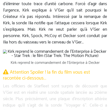
d'éliminer toute trace d'unité carbone. Forcé d'agir dans
l'urgence, Kirk explique à V'Ger qu'il sait pourquoi le
Créateur n'a pas répondu. Intéressé par la remarque de
Kirk, la sonde Ilia notifie que l'attaque cessera lorsque Kirk
s'expliquera. Mais Kirk ne veut parler qu'à V'Ger en
personne. Kirk, Spock, McCoy et Decker sont conduit par
Ilia hors du vaisseau vers le cerveau de V'Ger...
Kirk reprend le commandement de l'Enterprise à Decker
Attention Spoiler ! la fin du film vous est
racontée ci-dessous…
Les officiers de Starfleet sont surpris de découvrir que
V'Ger est en réalité une sonde spatiale lancée au 20ème
siècle. Plus précisément, une plaque d'inscription altérée
indique qu'il s'agit de la sonde "Voyager 6". Celle-ci a