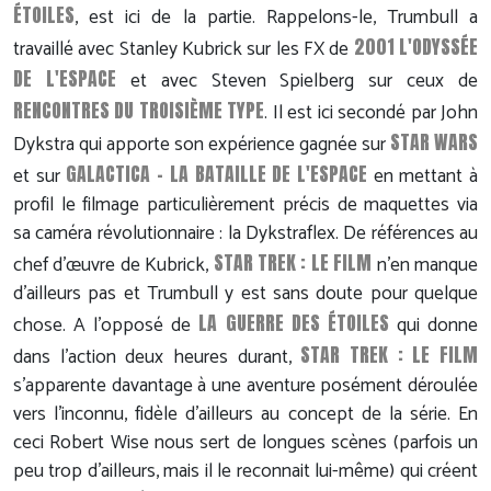
ÉTOILES
, est ici de la partie. Rappelons-le, Trumbull a
2001 L'ODYSSÉE
travaillé avec Stanley Kubrick sur les FX de
DE L'ESPACE
et avec Steven Spielberg sur ceux de
RENCONTRES DU TROISIÈME TYPE
. Il est ici secondé par John
STAR WARS
Dykstra qui apporte son expérience gagnée sur
GALACTICA - LA BATAILLE DE L'ESPACE
et sur
en mettant à
profil le filmage particulièrement précis de maquettes via
sa caméra révolutionnaire : la Dykstraflex. De références au
STAR TREK : LE FILM
chef d'œuvre de Kubrick,
n'en manque
d'ailleurs pas et Trumbull y est sans doute pour quelque
LA GUERRE DES ÉTOILES
chose. A l'opposé de
qui donne
STAR TREK : LE FILM
dans l'action deux heures durant,
s'apparente davantage à une aventure posément déroulée
vers l'inconnu, fidèle d'ailleurs au concept de la série. En
ceci Robert Wise nous sert de longues scènes (parfois un
peu trop d'ailleurs, mais il le reconnait lui-même) qui créent