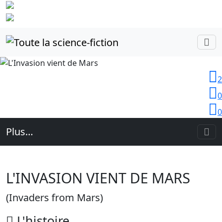
Identifiez-
vous
2
0
0
Plus…
L'INVASION VIENT DE MARS
(Invaders from Mars)
L'
histoire