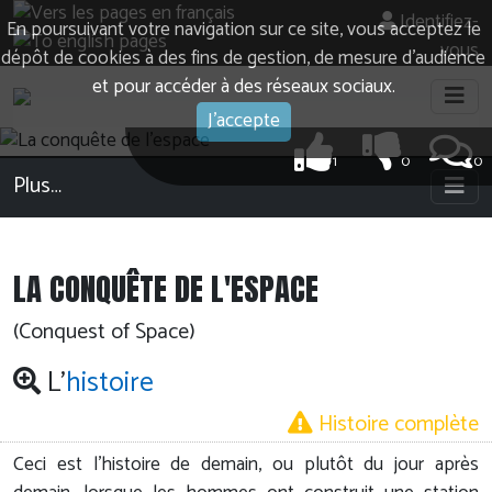
Identifiez-
En poursuivant votre navigation sur ce site, vous acceptez le
vous
dépôt de cookies à des fins de gestion, de mesure d’audience
et pour accéder à des réseaux sociaux.
J'accepte
1
0
0
Plus…
LA CONQUÊTE DE L'ESPACE
(Conquest of Space)
L'
histoire
Histoire complète
Ceci est l'histoire de demain, ou plutôt du jour après