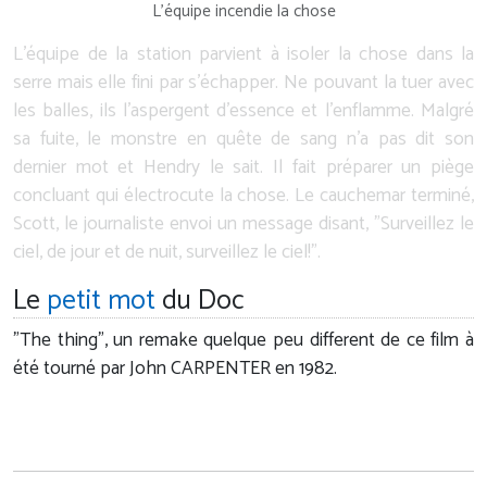
L'équipe incendie la chose
L'équipe de la station parvient à isoler la chose dans la
serre mais elle fini par s'échapper. Ne pouvant la tuer avec
les balles, ils l'aspergent d'essence et l'enflamme. Malgré
sa fuite, le monstre en quête de sang n'a pas dit son
dernier mot et Hendry le sait. Il fait préparer un piège
concluant qui électrocute la chose. Le cauchemar terminé,
Scott, le journaliste envoi un message disant, "Surveillez le
ciel, de jour et de nuit, surveillez le ciel!".
Le
petit mot
du Doc
"The thing", un remake quelque peu different de ce film à
été tourné par John CARPENTER en 1982.