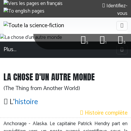
Identifiez-
vous
5
1
8
Plus…
LA CHOSE D'UN AUTRE MONDE
(The Thing from Another World)
L'
histoire
Histoire complète
Anchorage - Alaska. Le capitaine Patrick Hendry part en