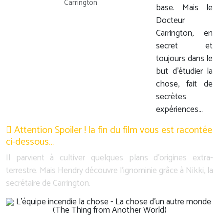
Carrington
base. Mais le
Docteur
Carrington, en
secret et
toujours dans le
but d'étudier la
chose, fait de
secrètes
expériences...
Attention Spoiler ! la fin du film vous est racontée
ci-dessous…
Il parvient à cultiver quelques plans d'origines extra-
terrestre. Mais Hendry découvre l'ignominie grâce à Nikki, la
secrétaire de Carrington.