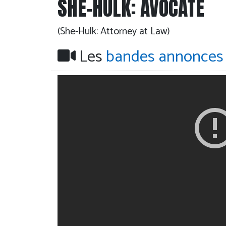
SHE-HULK: AVOCATE
(She-Hulk: Attorney at Law)
Les
bandes annonces