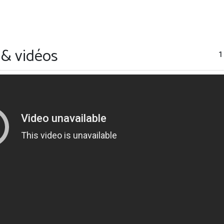
& vidéos
1