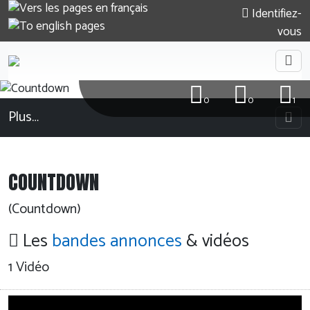
Identifiez-
vous
0
0
1
Plus…
COUNTDOWN
(Countdown)
Les
bandes annonces
& vidéos
1 Vidéo