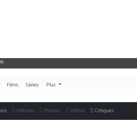
Films
Séries
Plus
ons
Affiches
Photos
Vidéos
Critiques