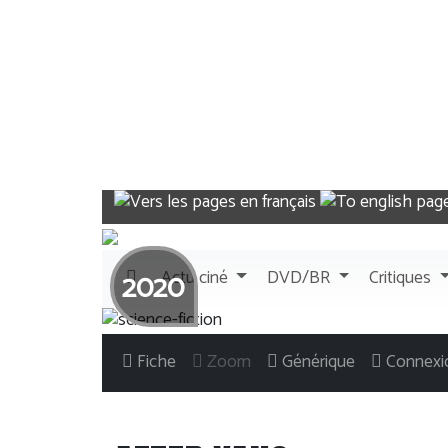
Actu
ciné
DVD/BR
Critiques
2020
Fiche
Zoom
Générique
Connexi