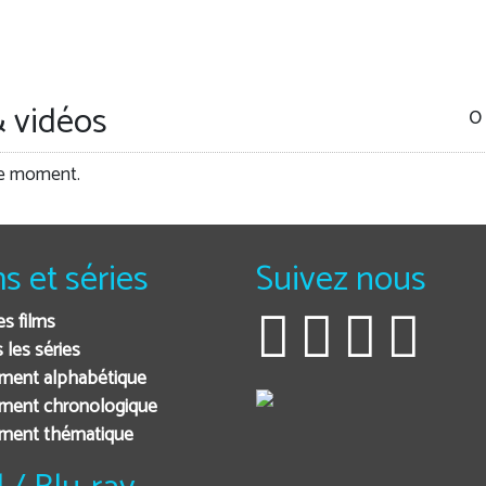
 vidéos
0
le moment.
ms et séries
Suivez nous
es films
 les séries
ment alphabétique
ment chronologique
ement thématique