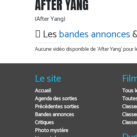
AFTER YANG
(After Yang)
Les
bandes annonces
&
Aucune vidéo disponible de 'After Yang' pour 
Le site
Fil
Accueil
Tous l
Agenda des sorties
Toutes
Précédentes sorties
Classe
Bandes annonces
Classe
Critiques
Class
Photo mystère