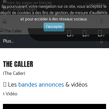
Identifiez-
En poursuivant votre navigation sur ce site, vous acceptez le
vous
dépôt de cookies à des fins de gestion, de mesure d’audience
et pour accéder à des réseaux sociaux.
J'accepte
0
0
0
Plus…
THE CALLER
(The Caller)
Les
bandes annonces
& vidéos
1 Vidéo