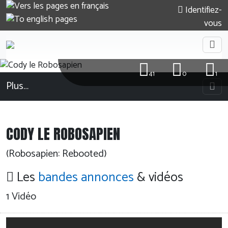
Identifiez-
vous
41
0
1
Plus…
CODY LE ROBOSAPIEN
(Robosapien: Rebooted)
Les
bandes annonces
& vidéos
1 Vidéo