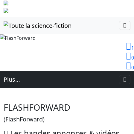
Identifiez-
vous
1
0
0
Plus…
FLASHFORWARD
(FlashForward)
Les
bandes annonces
& vidéos