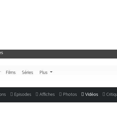
Films
Séries
Plus
ons
Episodes
Affiches
Photos
Vidéos
Criti