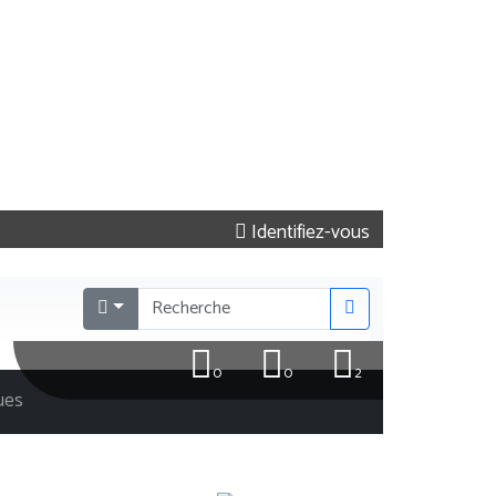
Identifiez-vous
0
0
2
ques