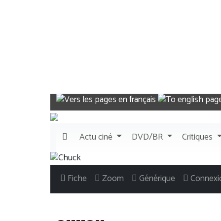
Actu
ciné
DVD/BR
Critiques
Fiche
Zoom
Générique
Connexi