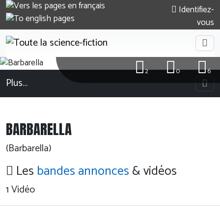
Identifiez-
vous
2
0
6
Plus…
BARBARELLA
(Barbarella)
Les
bandes annonces
& vidéos
1 Vidéo