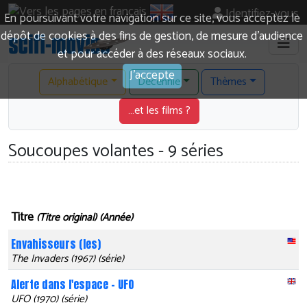
Identifiez-vous
En poursuivant votre navigation sur ce site, vous acceptez le
dépôt de cookies à des fins de gestion, de mesure d’audience
et pour accéder à des réseaux sociaux.
J'accepte
Alphabétique
Décennie
Thèmes
…et les films ?
Soucoupes volantes - 9 séries
Titre
(Titre original) (Année)
Envahisseurs (les)
The Invaders (1967) (série)
Alerte dans l'espace - UFO
UFO (1970) (série)