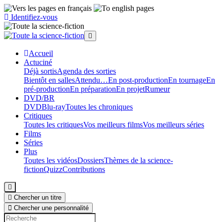
Identifiez-vous
Accueil
Actu
ciné
Déjà sortis
Agenda des sorties
Bientôt en salles
Attendu…
En post-production
En tournage
En
pré-production
En préparation
En projet
Rumeur
DVD/BR
DVD
Blu-ray
Toutes les chroniques
Critiques
Toutes les critiques
Vos meilleurs films
Vos meilleurs séries
Films
Séries
Plus
Toutes les vidéos
Dossiers
Thèmes de la science-
fiction
Quizz
Contributions
Chercher un titre
Chercher une personnalité