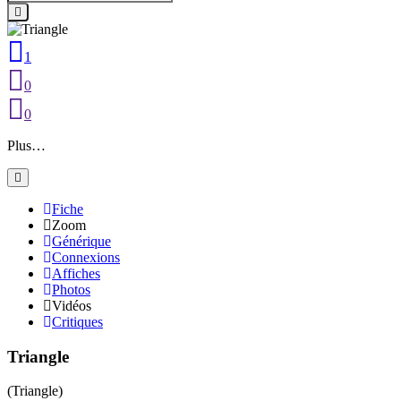
1
0
0
Plus…
Fiche
Zoom
Générique
Connexions
Affiches
Photos
Vidéos
Critiques
Triangle
(Triangle)