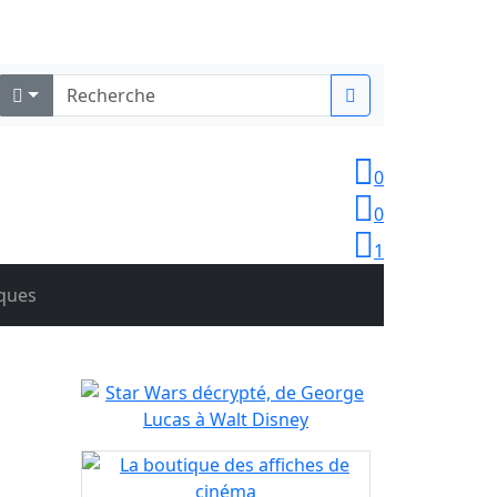
Identifiez-vous
0
0
1
iques