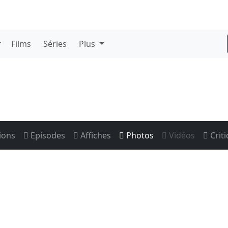
Films
Séries
Plus
ions
Episodes
Affiches
Photos
Vidéos
Crit