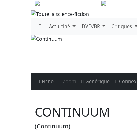
Actu
ciné
DVD/BR
Critiques
Fiche
Zoom
Générique
Connex
CONTINUUM
(Continuum)