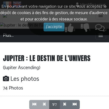
Identifiez-vous
En poursuivant votre navigation sur ce site, vous acceptez le
dépôt de cookies à des fins de gestion, de mesure d’audience
et pour accéder à des réseaux sociaux.
J'accepte
2
1
2
Plus…
JUPITER : LE DESTIN DE L'UNIVERS
(Jupiter Ascending)
Les photos
74 Photos
1
/7