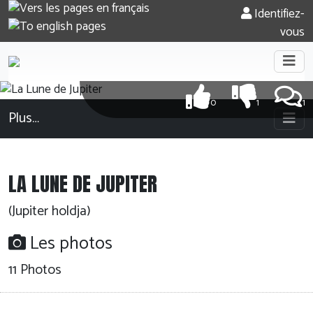
Identifiez-
vous
0
1
1
Plus…
LA LUNE DE JUPITER
(Jupiter holdja)
Les photos
11 Photos