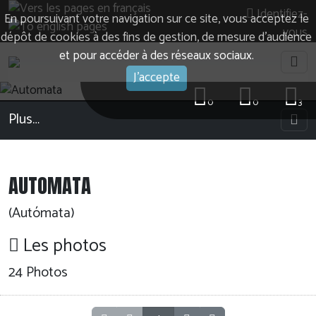
Identifiez-
En poursuivant votre navigation sur ce site, vous acceptez le
vous
dépôt de cookies à des fins de gestion, de mesure d’audience
et pour accéder à des réseaux sociaux.
J'accepte
0
0
3
Plus…
AUTOMATA
(Autómata)
Les photos
24 Photos