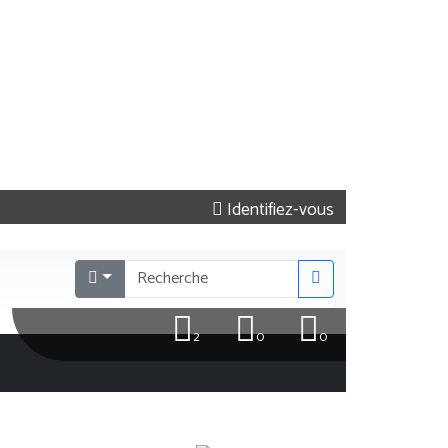
Identifiez-vous
2
0
0