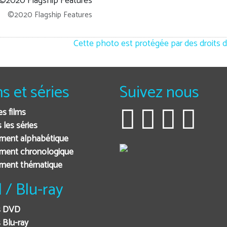
©2020 Flagship Features
Cette photo est protégée par des droits d
ms et séries
Suivez nous
es films
 les séries
ment alphabétique
ment chronologique
ement thématique
 / Blu-ray
s DVD
 Blu-ray