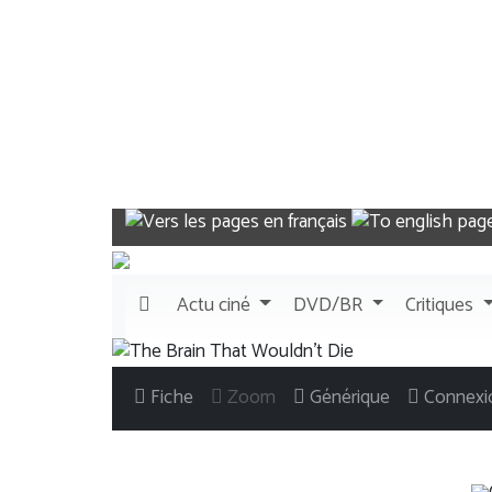
Actu
ciné
DVD/BR
Critiques
Fiche
Zoom
Générique
Connexi