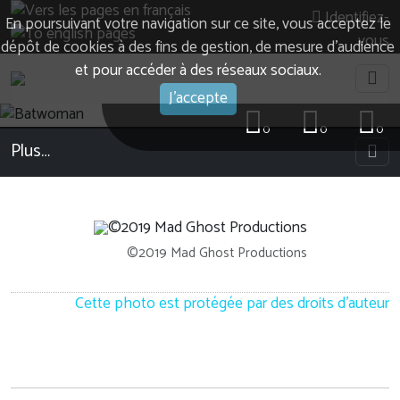
Identifiez-
En poursuivant votre navigation sur ce site, vous acceptez le
vous
dépôt de cookies à des fins de gestion, de mesure d’audience
et pour accéder à des réseaux sociaux.
J'accepte
0
0
0
Plus…
©2019 Mad Ghost Productions
Cette photo est protégée par des droits d'auteur