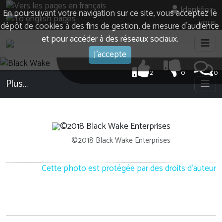
Identifiez-
En poursuivant votre navigation sur ce site, vous acceptez le
vous
dépôt de cookies à des fins de gestion, de mesure d’audience
et pour accéder à des réseaux sociaux.
J'accepte
2
0
0
Plus…
©2018 Black Wake Enterprises
Cette photo est protégée par des droits d'auteur