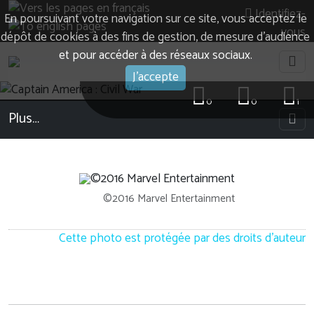
Identifiez-
En poursuivant votre navigation sur ce site, vous acceptez le
vous
dépôt de cookies à des fins de gestion, de mesure d’audience
et pour accéder à des réseaux sociaux.
J'accepte
0
0
1
Plus…
©2016 Marvel Entertainment
Cette photo est protégée par des droits d'auteur