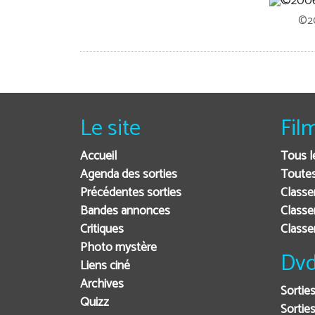
©20
Le site
Fil
Accueil
Tous l
Agenda des sorties
Toutes
Précédentes sorties
Classe
Bandes annonces
Classe
Critiques
Class
Photo mystère
Dvd
Liens ciné
Archives
Sortie
Quizz
Sorties