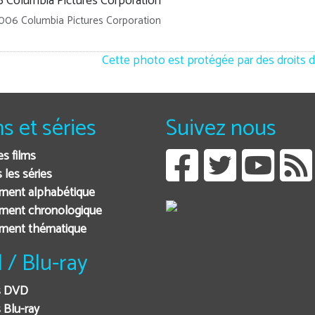
06 Columbia Pictures Corporation
Cette photo est protégée par des droits d
ms et séries
Suivez nous
es films
 les séries
ment alphabétique
ment chronologique
ement thématique
 / Blu-ray
s DVD
 Blu-ray