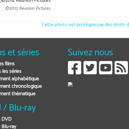
©2012 Reunion Pictures
Cette photo est protégée par des droits d
ms et séries
Suivez nous
es films
 les séries
ment alphabétique
ment chronologique
ement thématique
 / Blu-ray
s DVD
 Blu-ray