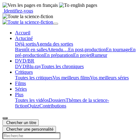
Identifiez-vous
Accueil
Actu
ciné
Déjà sortis
Agenda des sorties
Bientôt en salles
Attendu…
En post-production
En tournage
En
pré-production
En préparation
En projet
Rumeur
DVD/BR
DVD
Blu-ray
Toutes les chroniques
Critiques
Toutes les critiques
Vos meilleurs films
Vos meilleurs séries
Films
Séries
Plus
Toutes les vidéos
Dossiers
Thèmes de la science-
fiction
Quizz
Contributions
Chercher un titre
Chercher une personnalité