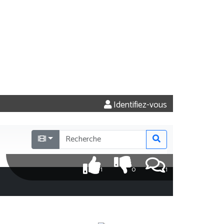
Identifiez-vous
1
0
1