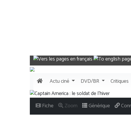
Actu
ciné
DVD/BR
Critiques
Fiche
Zoom
Générique
Conn