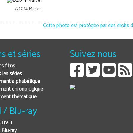
©2014 Marvel
Cette photo est protégée par des droits d
ms et séries
Suivez nous
es films
 les séries
ment alphabétique
ment chronologique
ement thématique
 / Blu-ray
s DVD
 Blu-ray