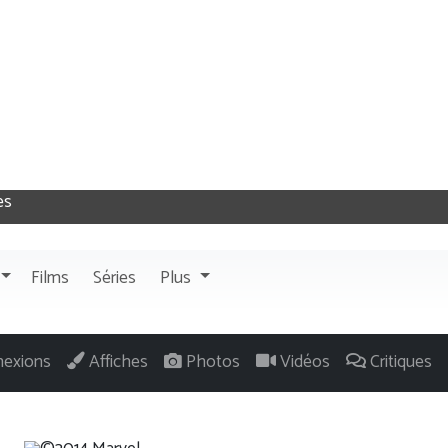
Films
Séries
Plus
exions
Affiches
Photos
Vidéos
Critiques