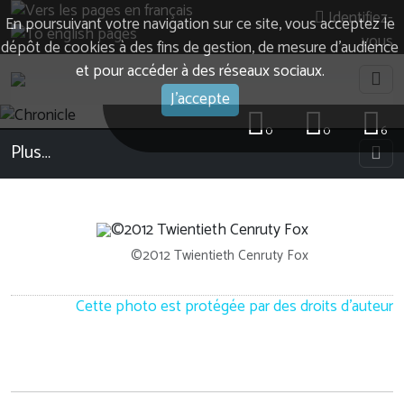
Identifiez-
En poursuivant votre navigation sur ce site, vous acceptez le
vous
dépôt de cookies à des fins de gestion, de mesure d’audience
et pour accéder à des réseaux sociaux.
J'accepte
0
0
6
Plus…
©2012 Twientieth Cenruty Fox
Cette photo est protégée par des droits d'auteur