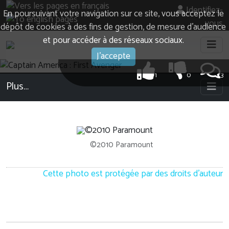
Identifiez-
En poursuivant votre navigation sur ce site, vous acceptez le
vous
dépôt de cookies à des fins de gestion, de mesure d’audience
et pour accéder à des réseaux sociaux.
J'accepte
1
0
3
Plus…
©2010 Paramount
Cette photo est protégée par des droits d'auteur